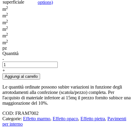
superficiale
options)
2
m
2
m
2
m
2
m
2
m
2
m
pz
Quantità
-
+
Aggiungi al carrello
Le quantità ordinate possono subire variazioni in funzione degli
arrotodamenti alla confezione (scatola/pezzo) completa. Per
l'acquisto di materiale inferiore ai 15mq il prezzo fornito subisce una
maggiorazione del 10%.
COD:
FRAM7002
Categorie:
Effetto marmo
,
Effetto opaco
,
Effetto pietra
,
Pavimenti
per interno