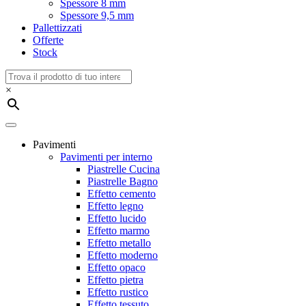
Spessore 8 mm
Spessore 9,5 mm
Pallettizzati
Offerte
Stock
×
Pavimenti
Pavimenti per interno
Piastrelle Cucina
Piastrelle Bagno
Effetto cemento
Effetto legno
Effetto lucido
Effetto marmo
Effetto metallo
Effetto moderno
Effetto opaco
Effetto pietra
Effetto rustico
Effetto tessuto