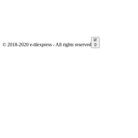
Facebook
Instagram
Linkedin
© 2018-2020 e-tilexpress - All rights reserved
0