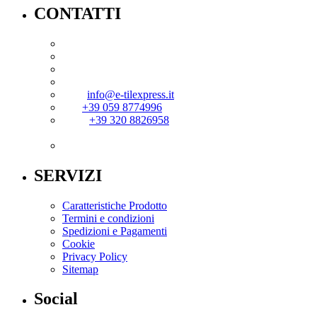
CONTATTI
Superficie 71 s.r.l.
P.IVA 03726530367
Via Madonna del Sagrato 13/A
41042 – Fiorano Modenese (MO)
mail:
info@e-tilexpress.it
Tel:
+39 059 8774996
Mob:
+39 320 8826958
Orari: Lun - Ven 8:30/12:30 - 14:30/18:30
SERVIZI
Caratteristiche Prodotto
Termini e condizioni
Spedizioni e Pagamenti
Cookie
Privacy Policy
Sitemap
Social