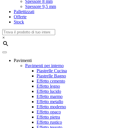
Spessore 8 mm
Spessore 9,5 mm
Pallettizzati
Offerte
Stock
×
Pavimenti
Pavimenti per interno
Piastrelle Cucina
Piastrelle Bagno
Effetto cemento
Effetto legno
Effetto lucido
Effetto marmo
Effetto metallo
Effetto moderno
Effetto opaco
Effetto pietra
Effetto rustico
Effetto tessuto