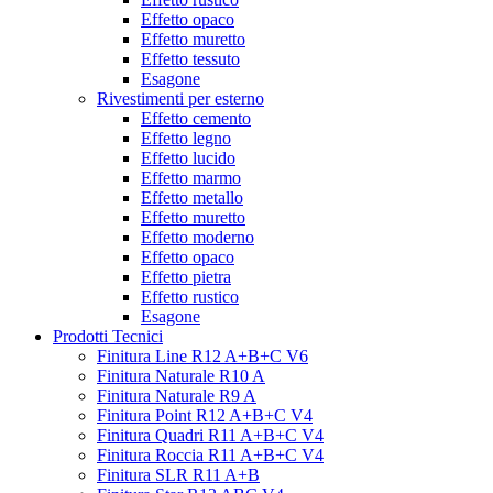
Effetto opaco
Effetto muretto
Effetto tessuto
Esagone
Rivestimenti per esterno
Effetto cemento
Effetto legno
Effetto lucido
Effetto marmo
Effetto metallo
Effetto muretto
Effetto moderno
Effetto opaco
Effetto pietra
Effetto rustico
Esagone
Prodotti Tecnici
Finitura Line R12 A+B+C V6
Finitura Naturale R10 A
Finitura Naturale R9 A
Finitura Point R12 A+B+C V4
Finitura Quadri R11 A+B+C V4
Finitura Roccia R11 A+B+C V4
Finitura SLR R11 A+B