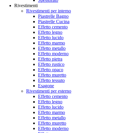
Spessorato
Rivestimenti
Rivestimenti per interno
Piastrelle Bagno
Piastrelle Cucina
Effetto cemento
Effetto legno
Effetto lucido
Effetto marmo
Effetto metallo
Effetto moderno
Effetto pietra
Effetto rustico
Effetto opaco
Effetto muretto
Effetto tessuto
Esagone
Rivestimenti per esterno
Effetto cemento
Effetto legno
Effetto lucido
Effetto marmo
Effetto metallo
Effetto muretto
Effetto moderno