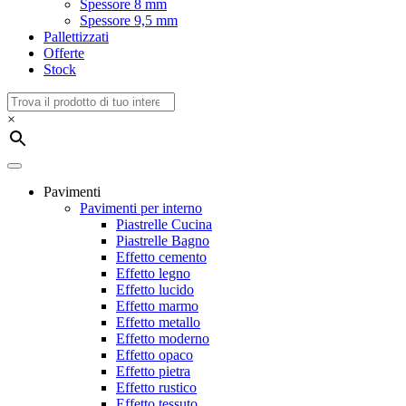
Spessore 8 mm
Spessore 9,5 mm
Pallettizzati
Offerte
Stock
×
Pavimenti
Pavimenti per interno
Piastrelle Cucina
Piastrelle Bagno
Effetto cemento
Effetto legno
Effetto lucido
Effetto marmo
Effetto metallo
Effetto moderno
Effetto opaco
Effetto pietra
Effetto rustico
Effetto tessuto