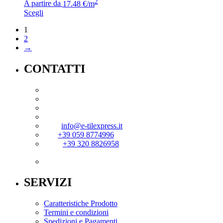
2
A partire da
17.48 €/m
Scegli
1
2
→
CONTATTI
Superficie 71 s.r.l.
P.IVA 03726530367
Via Madonna del Sagrato 13/A
41042 – Fiorano Modenese (MO)
mail:
info@e-tilexpress.it
Tel:
+39 059 8774996
Mob:
+39 320 8826958
Orari: Lun - Ven 8:30/12:30 - 14:30/18:30
SERVIZI
Caratteristiche Prodotto
Termini e condizioni
Spedizioni e Pagamenti